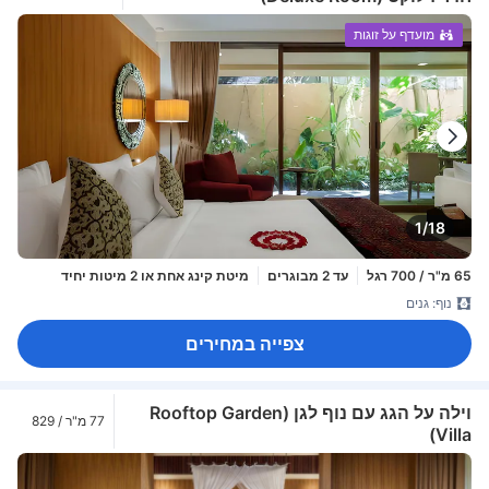
מועדף על זוגות
1/18
65 מ"ר / 700 רגל
עד 2 מבוגרים
מיטת קינג אחת או 2 מיטות יחיד
נוף: גנים
צפייה במחירים
וילה על הגג עם נוף לגן (Rooftop Garden
77 מ"ר / 829
Villa)
רגל