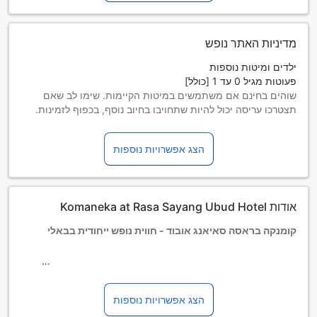
מדיניות האתר נופש
ילדים ומיטות נוספות
פעוטות מגיל 0 עד 1 [כולל]
שוהים בחינם אם משתמשים במיטות הקיימות. שימו לב שאם
תצטרכו עריסה יכול להיות שתחויבו בחיוב נוסף, בכפוף לזמינות.
ילדים מגיל 2 עד 5 [כולל]
ללא עלות נוספת בשימוש במיטה קיימת
הצג אפשרויות נוספות
אורחים בגיל 6 ומעלה נחשבים למבוגרים
האפשרות למיטות נוספות תלויה בסוג החדר שבו בחרתם. לפרטים
נוספים נא בדקו את התפוסה בכל חדר.
בהזמנת יותר מ-5 חדרים, מדיניות שונה ותשלומים נוספים עשויים
אודות Komaneka at Rasa Sayang Ubud Hotel
לחול.
קומנקה בראסה סאיאנג אובוד - חווית נופש ייחודית בבאלי
ברוכים הבאים לקומנקה בראסה סאיאנג אובוד, מלון ארבעה כוכבים
הממוקם בלב באלי, אינדונזיה. המלון, שנבנה בשנת 2011, מציע
הצג אפשרויות נוספות
חווית נופש בלתי נשכחת עם 32 חדרים מעוצבים בקפידה,
המעניקים לאורחים תחושת נוחות ורוגע. עם מיקום אידיאלי במרחק