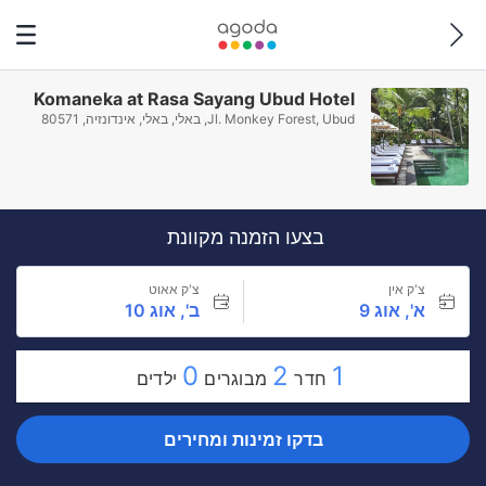
Komaneka at Rasa Sayang Ubud Hotel
Jl. Monkey Forest, Ubud, באלי, באלי, אינדונזיה, 80571
בצעו הזמנה מקוונת
צ'ק אין
צ'ק אאוט
א', אוג 9
ב', אוג 10
0
2
1
חדר
מבוגרים
ילדים
בדקו זמינות ומחירים