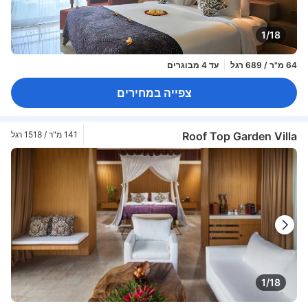
1/18
64 מ"ר / 689 רגל
עד 4 מבוגרים
צפייה במחירים
Roof Top Garden Villa
141 מ"ר / 1518 רגל
1/18