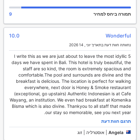
ימצאו במלון חנות מתנות ומזכרות, שבה ניתן לרכוש פריטים
ייחודיים שיזכירו לכם את החוויה המיוחדת שלכם בבאלי. כל אלה
תמורה ביחס למחיר
9
יחד יוצרים חוויה בלתי נשכחת של בידור ורוגע, הממתינה לכם
במלון קומןקה ברסה סאיאנג אובוד.
מתקני ספורט במלון קומןקה ברסה סיאנג, אובוד
10.0
Wonderful
נחוותה חוות דעת בתאריך יוני , 14 2026
במלון קומןקה ברסה סיאנג שבאובוד, באלי, תיהנו ממגוון מתקני
ספורט מעולים שמציעים חוויות מרגשות ומרגיעות כאחד. הבריכה
I write this as we are just about to leave the most idyllic 5
הפנימית המפנקת היא המקום המושלם להתרגע ולהתאמן בו, עם
days we have spent in Bali. This hotel is truly beautiful, the
מים צלולים ואווירה שקטה שמזמינה אתכם לשחות ולהתאמן בכל
staff are so kind, the room is extremely spacious and
שעות היום. עבור מי שמעוניין בשמש ובאוויר הפתוח, הבריכה
comfortable.The pool and surrounds are divine and the
החיצונית המדהימה מציעה נוף עוצר נשימה של הגנים הטרופיים
breakfast is delicious. The location is perfect for walking
שסביב, ומאפשרת לכם לשחות או פשוט להירגע על שפת הבריכה
everywhere, next door is Honey & Smoke restaurant
עם ספר טוב.
(exceptional, go upstairs) Authentic Indonesian is at Cafe
לאחר יום של פעילות גופנית, תוכלו להירגע בבר הבריכה, המציע
Wayang, an institution. We even had breakfast at Komenika
מבחר רחב של משקאות מרעננים ומנות קלות. אם אתם חובבי חוף,
Bisma which is also divine. Thankyou to all staff that made
המלון נמצא במרחק קצר מהחוף, שם תוכלו ליהנות מפעילויות
our stay so memorable, see you next year.
ימיות, ספורט ימי והזדמנויות לחקור את המים הצלולים של
תרגם חוות דעת
אינדונזיה. עם מתקנים כאלה, קומןקה ברסה סיאנג הוא המקום
המושלם לשלב בין פעילות גופנית לרגיעה, תוך כדי חוויה בלתי
Angela
|
אוסטרליה | זוג
נשכחת באי היפה של באלי.