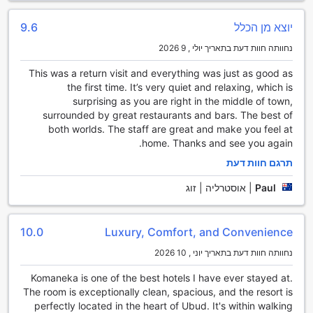
מתקני הנוחות של מלון קומןקה אט רסה סיאנג אובוד
יוצא מן הכלל
9.6
מלון קומןקה אט רסה סיאנג אובוד מציע מגוון רחב של מתקני נוחות
נחוותה חוות דעת בתאריך יולי , 9 2026
המיועדים להבטיח שהות נוחה ובלתי נשכחת. השירותים כוללים
שירות חדרים זמין 24 שעות ביממה, כך שתוכלו ליהנות מארוחה
This was a return visit and everything was just as good as
טעימה בכל שעה שתרצו, מבלי לצאת מהחדר. בנוסף, שירותי
the first time. It’s very quiet and relaxing, which is
כביסה וייבוש זמינים למי שמעוניין לשמור על בגדים נקיים
surprising as you are right in the middle of town,
ומסודרים במהלך השהות.
surrounded by great restaurants and bars. The best of
כדי לשמור על ביטחונכם ורכושכם, המלון מציע כספות בחדרים,
both worlds. The staff are great and make you feel at
כמו גם אחסון למטען, כך שתוכלו לחקור את האזור ללא דאגות.
home. Thanks and see you again.
אינטרנט אלחוטי חינם זמין בכל החדרים ובאזורים הציבוריים, מה
תרגם חוות דעת
שמאפשר לכם להישאר מחוברים בכל עת. כמו כן, ישנה אזור עישון
ייעודי למעשנים, כך שכל אורח יוכל למצוא את הנוחות שלו במלון.
Paul
|
אוסטרליה | זוג
מתקני תחבורה במלון קומןקה ברסה סאיאנג אובוד
10.0
Luxury, Comfort, and Convenience
מלון קומןקה ברסה סאיאנג אובוד מציע מגוון מתקני תחבורה נוחים
שמבטיחים שהשהות שלכם תהיה נוחה ומסודרת. אם אתם מגיעים
נחוותה חוות דעת בתאריך יוני , 10 2026
באוויר, תוכלו ליהנות משירות העברות נוח משדה התעופה, כך שאין
Komaneka is one of the best hotels I have ever stayed at.
צורך לדאוג לגבי הגעה למלון. בנוסף, המלון מציע שירות חניה עם
The room is exceptionally clean, spacious, and the resort is
חניה חינם באתר, כך שתוכלו להשאיר את הרכב שלכם בביטחון
perfectly located in the heart of Ubud. It's within walking
וליהנות מהסביבה היפה של אובוד.