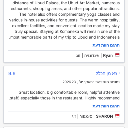
distance of Ubud Palace, the Ubud Art Market, numerous
למי שמעוניין לחקור את האזור, המלון מציע שירותי השכרת רכב
restaurants, shopping areas, and other popular attractions.
ושירות מוניות, מה שמאפשר לכם להגיע בקלות לכל יעד שתרצו.
The hotel also offers complimentary yoga classes and
כמו כן, ישנה אפשרות לשירות הסעות, המאפשרת לכם לגלות את
various in-house activities for guests. The warm hospitality,
האטרקציות המקומיות בלי דאגות. עם כל כך הרבה אפשרויות
excellent facilities, and convenient location made my stay
תחבורה זמינות, אתם יכולים להיות בטוחים שהשהות שלכם
truly special. Staying at Komaneka will remain one of the
בקומןקה ברסה סאיאנג אובוד תהיה נוחה ונעימה.
most memorable parts of my trip to Ubud and Indonenesia.
מתקני החדרים במלון קומנקה ברסה סיאנג אובוד
תרגם חוות דעת
Ryan
|
אינדונזיה | זוג
במלון קומנקה ברסה סיאנג אובוד, החדרים מציעים חוויית אירוח
מפנקת ונוחה. כל חדר מצויד במזגן שמבטיח אווירה נעימה בכל
עונות השנה. תיהנו ממגוון סרטים ישירות בחדרכם, לצד טלוויזיה
עם חיבור ללווין או כבלים, כך שתוכלו להתרווח ולצפות בתוכניות
יוצא מן הכלל
9.6
האהובות עליכם. כדי להוסיף עוד נוחות, תוכלו למצוא בחדר גם
נחוותה חוות דעת בתאריך יולי , 23 2026
מיני בר מאובזר, מכונת קפה/תה, ומים מינרליים ללא תשלום.
החדרים מציעים גם מרפסת או טרסה פרטית, שמזמינה אתכם
Great location, big comfortable room, helpful attentive
ליהנות מהנוף הטרופי של באלי. בנוסף, תוכלו להתרווח בחלוקי
staff, especially those in the restaurant. Highly recommend.
רחצה רכים וליהנות מתמרוקים איכותיים שיספקו לכם את כל מה
תרגם חוות דעת
שאתם צריכים. עם וילונות כהים שיבטיחו שינה שקטה ונעימה, כל
פרט בחדר נועד להעניק לכם חוויית אירוח בלתי נשכחת. אל תשכחו
SHARON
|
סינגפור | זוג
לנצל את הסלון הנפרד, המאפשר לכם להירגע וליהנות מהמרחב
הפרטי שלכם.