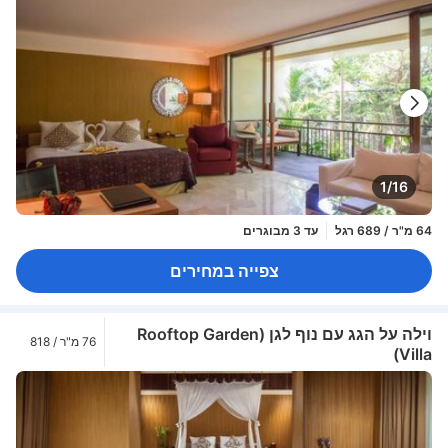
1/16
64 מ"ר / 689 רגל
עד 3 מבוגרים
צפייה במחירים
וילה על הגג עם נוף לגן (Rooftop Garden
76 מ"ר / 818
Villa)
רגל