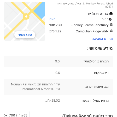
Jl. Monkey Forest, Ubud, באלי, באלי, אינדונזיה,
80571
שכונה פופולרית
חנייה
חינם
Sacred Monkey Forest Sanctuary
730 מטר
Campuhan Ridge Walk
1.22 ק"מ
הצג מפה
מה יש בסביבה
מידע שימושי:
תמורה ביחס למחיר
9.0
דירוג מיקום
9.6
שדה התעופה הבינלאומי Ngurah Rai
נמל תעופה הקרוב
International Airport (DPS)
מרחק מנמל התעופה
28.02 ק"מ
חדר דלוקס (Deluxe Room)
65 מ"ר / 700 רגל