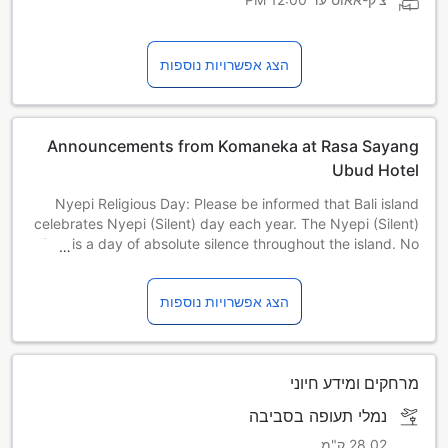
הצג אפשרויות נוספות
Announcements from Komaneka at Rasa Sayang
Ubud Hotel
Nyepi Religious Day: Please be informed that Bali island
celebrates Nyepi (Silent) day each year. The Nyepi (Silent)
Day is a day of absolute silence throughout the island. No
outdoor activities are allowed including check-in and
check-out from hotels. 29 March 2025 | 19 March 2026 | 8
הצג אפשרויות נוספות
March 2027 | 26 March 2028 | 15 March 2029
מרחקים ומידע חיוני
נמלי תעופה בסביבה
28.02 ק"מ